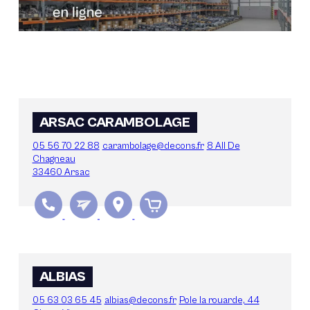
Nos engagements
Nos équipements
Opération de tri
ARSAC CARAMBOLAGE
05 56 70 22 88
carambolage@decons.fr
8 All De
Chagneau
33460 Arsac
ALBIAS
05 63 03 65 45
albias@decons.fr
Pole la rouarde, 44