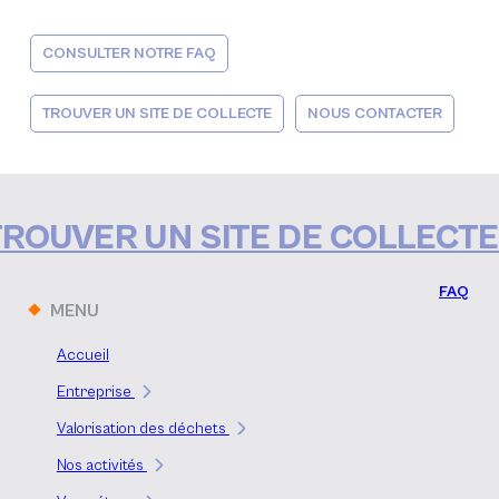
CONSULTER NOTRE FAQ
TROUVER UN SITE DE COLLECTE
NOUS CONTACTER
TROUVER UN SITE DE COLLECTE
FAQ
MENU
Accueil
Entreprise
Notre histoire
Valorisation des déchets
Métaux non ferreux
Nos activités
Opération de démantèlement