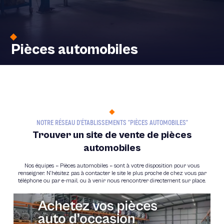
Batterie au plomb
Broyage
Pièces automobiles
Processus de recyclage des VHU
NOTRE RÉSEAU D’ÉTABLISSEMENTS "PIÈCES AUTOMOBILES"
Nos enjeux
Trouver un site de vente de pièces
Nos certifications
automobiles
Pressage et cisaillage
Nos équipes « Pièces automobiles » sont à votre disposition pour vous
renseigner. N’hésitez pas à contacter le site le plus proche de chez vous par
téléphone ou par e-mail, ou à venir nous rencontrer directement sur place.
Guide du recyclage